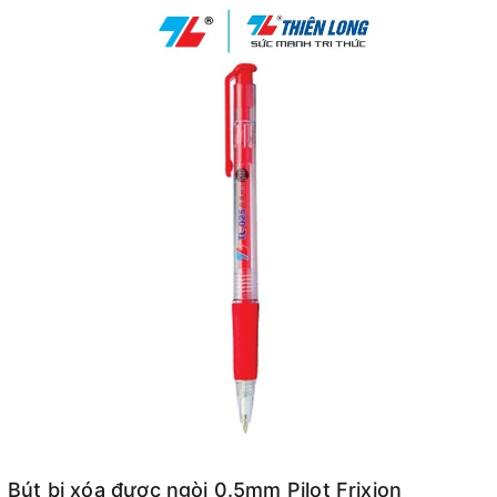
Bút bi xóa được ngòi 0.5mm Pilot Frixion